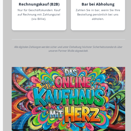
Rechnungskauf (B2B)
Bar bei Abholung
Nur für Geschäftskunden: Kauf
Zahlen Sie in bar, wenn Sie Ihre
auf Rechnung mit Zahlungsziel
Bestellung persönlich bei uns
(via Billie).
abholen.
Alle digitalen Zahlungen werden sicher und unter Einhaltung höchster Sicherheitsstandards über
unseren Partner Mollie abgewickelt.