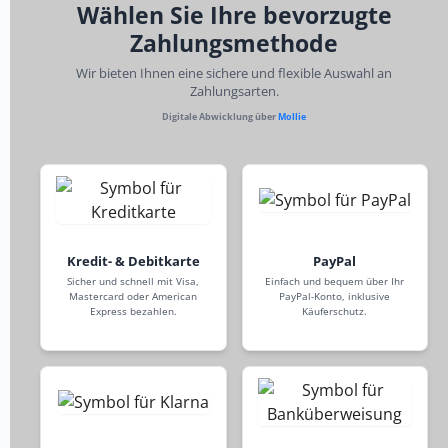
Wählen Sie Ihre bevorzugte
Zahlungsmethode
Wir bieten Ihnen eine sichere und flexible Auswahl an
Zahlungsarten.
Digitale Abwicklung über
Mollie
Kredit- & Debitkarte
PayPal
Sicher und schnell mit Visa,
Einfach und bequem über Ihr
Mastercard oder American
PayPal-Konto, inklusive
Express bezahlen.
Käuferschutz.