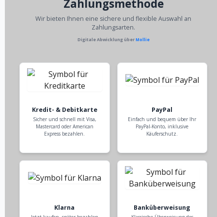
Zahlungsmethode
Wir bieten Ihnen eine sichere und flexible Auswahl an
Zahlungsarten.
Digitale Abwicklung über
Mollie
Kredit- & Debitkarte
PayPal
Sicher und schnell mit Visa,
Einfach und bequem über Ihr
Mastercard oder American
PayPal-Konto, inklusive
Express bezahlen.
Käuferschutz.
Klarna
Banküberweisung
Jetzt kaufen, später bezahlen
Klassische Überweisung des