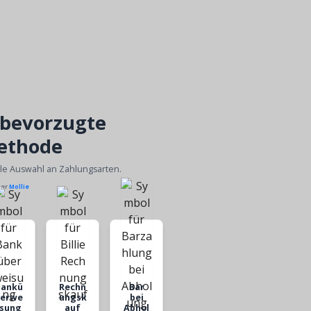
 bevorzugte
ethode
ble Auswahl an Zahlungsarten.
ber
Mollie
Bankü
Rechn
Bar
berwe
ungsk
bei
isung
auf
Abhol