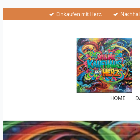
Zum
Einkaufen mit Herz.
Nachhalt
Hauptinhalt
springen
HOME
D