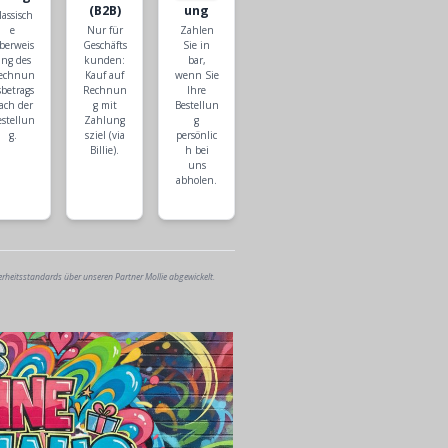
(B2B)
ung
lassisch
e
Nur für
Zahlen
berweis
Geschäfts
Sie in
ng des
kunden:
bar,
echnun
Kauf auf
wenn Sie
sbetrags
Rechnun
Ihre
ach der
g mit
Bestellun
estellun
Zahlung
g
g.
sziel (via
persönlic
Billie).
h bei
uns
abholen.
erheitsstandards über unseren Partner Mollie abgewickelt.