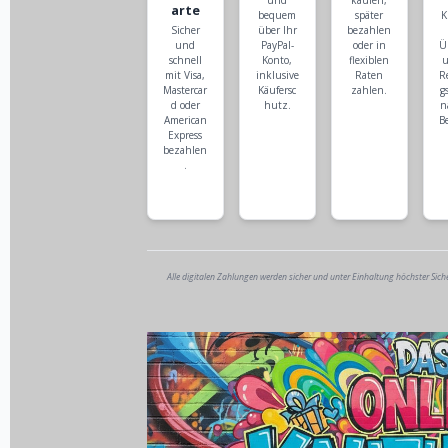
und
kaufen,
arte
bequem
später
K
Sicher
über Ihr
bezahlen
und
PayPal-
oder in
Ü
schnell
Konto,
flexiblen
u
mit Visa,
inklusive
Raten
R
Mastercar
Käufersc
zahlen.
g
d oder
hutz.
n
American
B
Express
bezahlen
.
Alle digitalen Zahlungen werden sicher und unter Einhaltung höchster Sich