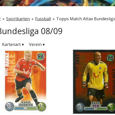
r
»
Sportkarten
»
Fussball
»
Topps Match Attax Bundesliga
Bundesliga 08/09
Kartenart
▾
Verein
▾